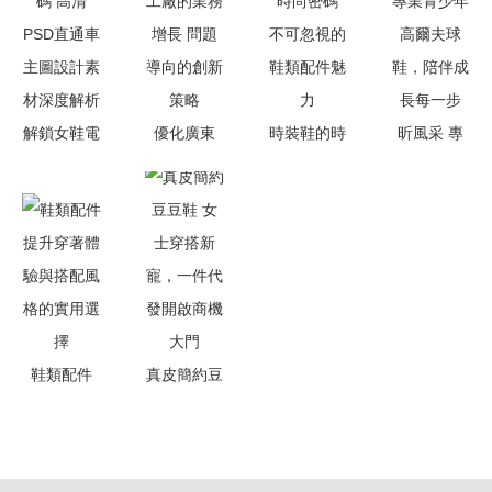
重陽節精選
籍
的功能之美
布，巴黎雙
推薦
與現代穿搭
王開店，
可能性
Pigalle新鞋
與K-Tech鞋
解鎖女鞋電
優化廣東
時裝鞋的時
昕風采 專
類配件的野
商視覺密碼
PU鞋墊加
尚密碼 不
業青少年高
望
高清PSD直
工廠的業務
可忽視的鞋
爾夫球鞋，
通車主圖設
增長 問題
類配件魅力
陪伴成長每
計素材深度
導向的創新
一步
解析
策略
鞋類配件
真皮簡約豆
提升穿著體
豆鞋 女士
驗與搭配風
穿搭新寵，
格的實用選
一件代發開