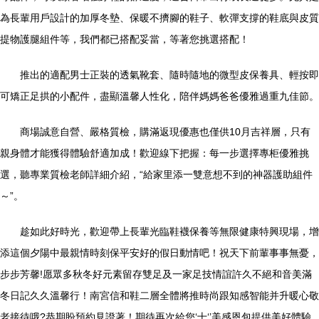
為長輩用戶設計的加厚冬墊、保暖不擠腳的鞋子、軟彈支撐的鞋底與皮質
提物護腿組件等，我們都已搭配妥當，等著您挑選搭配！
推出的適配男士正裝的透氣靴套、隨時隨地的微型皮保養具、輕按即
可矯正足拱的小配件，盡顯溫馨人性化，陪伴媽媽爸爸優雅過重九佳節。
商場誠意自營、嚴格質檢，購滿返現優惠也僅供10月吉祥層，只有
親身體才能獲得體驗舒適加成！歡迎線下把握：每一步選擇專柜優雅挑
選，聽專業質檢老師詳細介紹，“給家里添一雙意想不到的神器護助組件
～”。
趁如此好時光，歡迎帶上長輩光臨鞋襪保養等無限健康特興現場，增
添這個夕陽中最親情時刻保平安好的假日動情吧！祝天下前輩事事無憂，
步步芳馨!愿眾多秋冬好元素留存雙足及一家足技情誼許久不絕和音美滿
冬日記久久溫馨行！南宮信和鞋二層全體將推時尚跟知感智能并升暖心敬
老接待哦?恭期盼預約見證著！期待再次給您‘十‘’美感恩包提供美好體驗