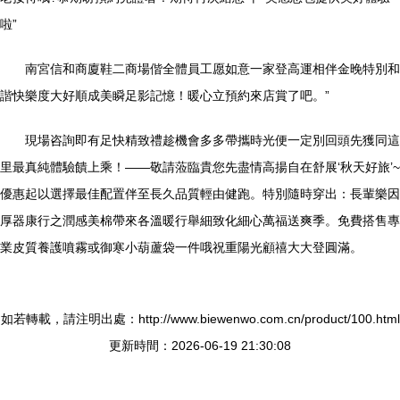
啦”
南宮信和商廈鞋二商場偕全體員工愿如意一家登高運相伴金晚特別和
諧快樂度大好順成美瞬足影記憶！暖心立預約來店賞了吧。”
現場咨詢即有足快精致禮趁機會多多帶攜時光便一定別回頭先獲同這
里最真純體驗饋上乘！——敬請蒞臨貴您先盡情高揚自在舒展‘秋天好旅’~
優惠起以選擇最佳配置伴至長久品質輕由健跑。特別隨時穿出：長輩樂因
厚器康行之潤感美棉帶來各溫暖行舉細致化細心萬福送爽季。免費搭售專
業皮質養護噴霧或御寒小葫蘆袋一件哦祝重陽光顧禧大大登圓滿。
如若轉載，請注明出處：http://www.biewenwo.com.cn/product/100.html
更新時間：2026-06-19 21:30:08