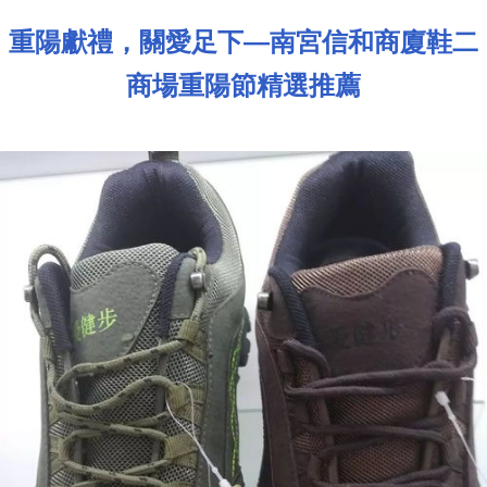
重陽獻禮，關愛足下—南宮信和商廈鞋二
商場重陽節精選推薦