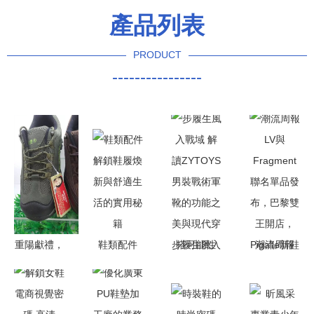
產品列表
PRODUCT
----------------
重陽獻禮，
鞋類配件
步履生風入
潮流周報
關愛足下—
解鎖鞋履煥
戰域 解讀
LV與
南宮信和商
新與舒適生
ZYTOYS男
Fragment
廈鞋二商場
活的實用秘
裝戰術軍靴
聯名單品發